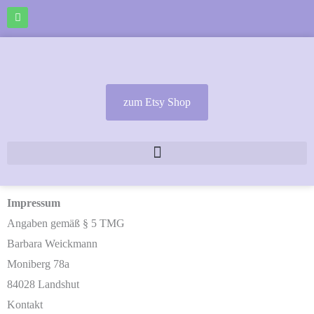
Zum
I
n
Inhalt
s
t
springen
a
g
r
a
m
zum Etsy Shop
Impressum
Angaben gemäß § 5 TMG
Barbara Weickmann
Moniberg 78a
84028 Landshut
Kontakt