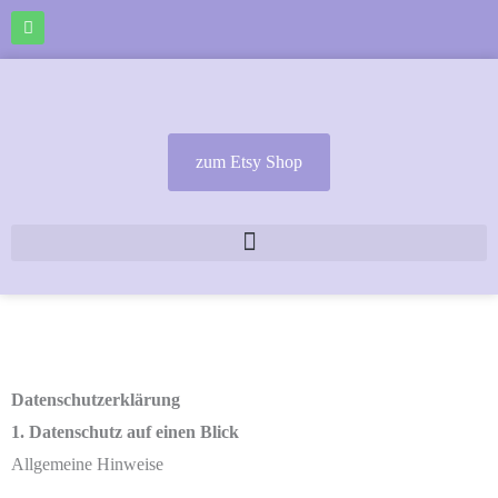
Zum
I
n
Inhalt
s
t
springen
a
g
r
a
m
zum Etsy Shop
Datenschutzerklärung
1. Datenschutz auf einen Blick
Allgemeine Hinweise